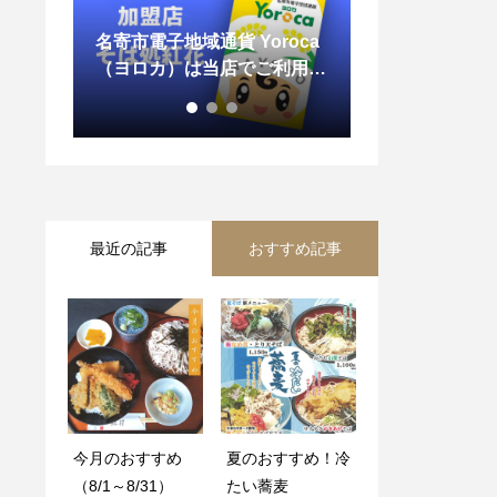
roca
お持ち帰り（テイクアウト）
利用い
メニュー！
夏のおすすめ！
】
最近の記事
おすすめ記事
今月のおすすめ
KTパイオニアグ
夏のおすすめ！冷
お持ち帰り（テイ
（8/1～8/31）
ループ ポイント
たい蕎麦
クアウト）メニュ