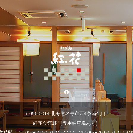
〒096-0014 北海道名寄市西4条南4丁目
紅花会館1F（専用駐車場あり）
時間： 11:00〜15:00（L.O.14:30） / 17:00〜20:00（L.O.19: