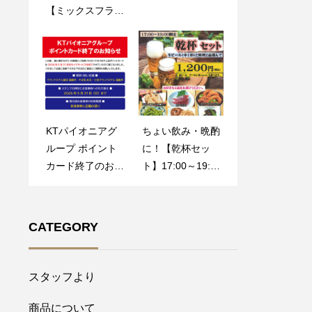
【ミックスフライ
カード終了のお知
ー！
そばセット】
らせ
KTパイオニアグ
名寄市電子地域通
ちょい飲み・晩酌
メディア掲載 そ
ループ ポイント
貨 Yoroca（ヨロ
に！【乾杯セッ
ば処 紅花がテレ
カード終了のお知
カ）は当店でご利
ト】17:00～19:0
ビ・雑誌で紹介さ
らせ
用いただけます！
0限定
れました。
【加盟店】
CATEGORY
スタッフより
商品について